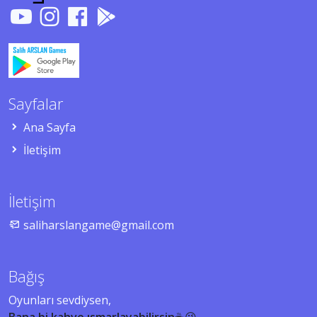
Sayfalar
Ana Sayfa
İletişim
İletişim
saliharslangame@gmail.com
Bağış
Oyunları sevdiysen,
Bana bi kahve ısmarlayabilirsin
☕😉