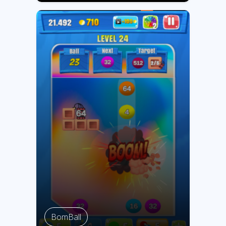
BomBall