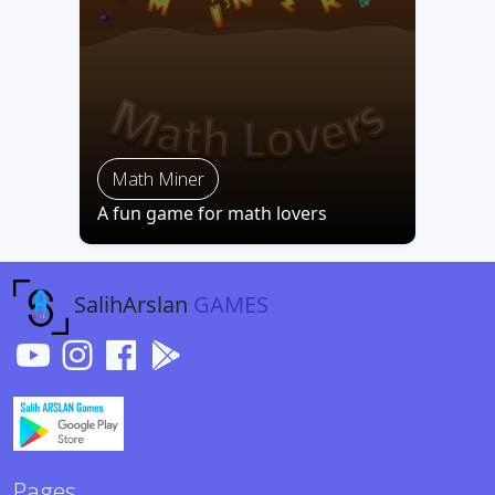
Math Miner
A fun game for math lovers
SalihArslan
GAMES
Pages