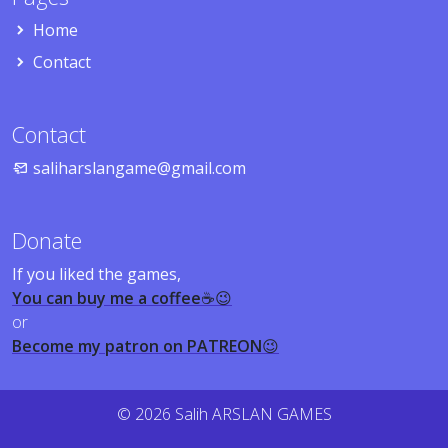
Home
Contact
Contact
saliharslangame@gmail.com
Donate
If you liked the games,
You can buy me a coffee
☕😉
or
Become my patron on PATREON
😉
© 2026 Salih ARSLAN GAMES