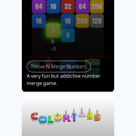
Throw N Merge Numbers
A very fun but addictive number
merge game.